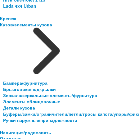
Lada 4x4 Urban
Крепеж
Кузов/элементы кузова
Бампера/фурнитура
Брызговики/подкрылки
Зеркала/зеркальные элементы/фурнитура
Элементы облицовочные
Детали кузова
Буферы/замки/ограничители/петли/тросы капота/упоры/фи
Ручки наружные/принадлежности
Навигация/радиосвязь
Подвеска