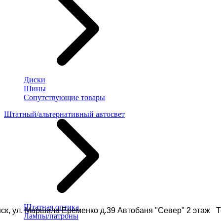
Диски
Шины
Сопутствующие товары
Штатный/альтернативный автосвет
Штатная оптика
ск, ул. Маршала Еременко д.39 Автобаня "Север" 2 этаж Те
Лампы/патроны