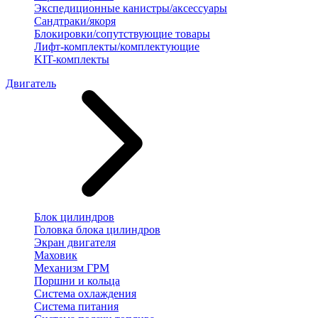
Экспедиционные канистры/аксессуары
Сандтраки/якоря
Блокировки/сопутствующие товары
Лифт-комплекты/комплектующие
KIT-комплекты
Двигатель
Блок цилиндров
Головка блока цилиндров
Экран двигателя
Маховик
Механизм ГРМ
Поршни и кольца
Система охлаждения
Система питания