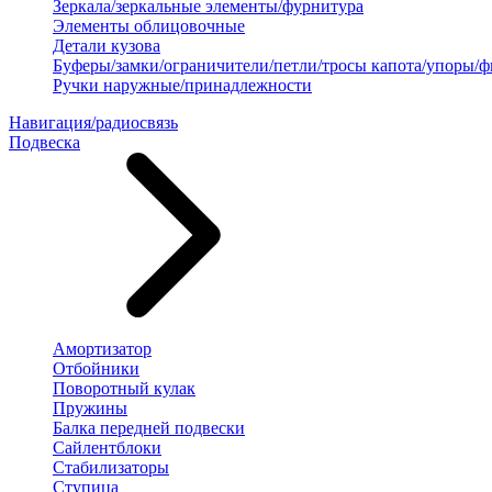
Зеркала/зеркальные элементы/фурнитура
Элементы облицовочные
Детали кузова
Буферы/замки/ограничители/петли/тросы капота/упоры/
Ручки наружные/принадлежности
Навигация/радиосвязь
Подвеска
Амортизатор
Отбойники
Поворотный кулак
Пружины
Балка передней подвески
Сайлентблоки
Стабилизаторы
Ступица