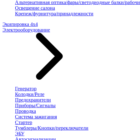
Альтернативная оптика/фары/светодиодные балки/рабочи
Освещение салона
Крепеж/фурнитура/принадлежности
Экипировка 4х4
Электрооборудование
Генератор
Колодки/Реле
Предохранители
Приборы/Сигналы
Проводка
Система зажигания
Стартер
Тумблеры/Кнопки/переключатели
ЭБУ
Автосигнализации