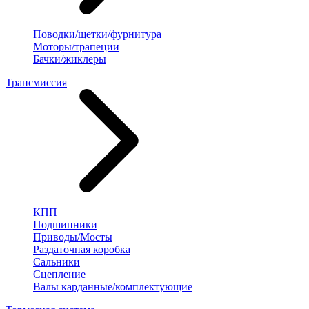
Поводки/щетки/фурнитура
Моторы/трапеции
Бачки/жиклеры
Трансмиссия
КПП
Подшипники
Приводы/Мосты
Раздаточная коробка
Сальники
Сцепление
Валы карданные/комплектующие