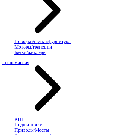
Поводки/щетки/фурнитура
Моторы/трапеции
Бачки/жиклеры
Трансмиссия
КПП
Подшипники
Приводы/Мосты