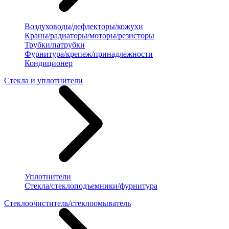
Воздуховоды/дефлекторы/кожухи
Краны/радиаторы/моторы/резисторы
Трубки/патрубки
Фурнитура/крепеж/принадлежности
Кондиционер
Стекла и уплотнители
Уплотнители
Стекла/стеклоподъемники/фурнитура
Стеклоочиститель/стеклоомыватель