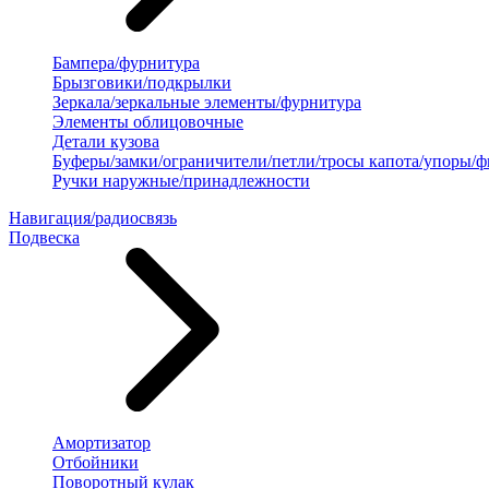
Бампера/фурнитура
Брызговики/подкрылки
Зеркала/зеркальные элементы/фурнитура
Элементы облицовочные
Детали кузова
Буферы/замки/ограничители/петли/тросы капота/упоры/
Ручки наружные/принадлежности
Навигация/радиосвязь
Подвеска
Амортизатор
Отбойники
Поворотный кулак