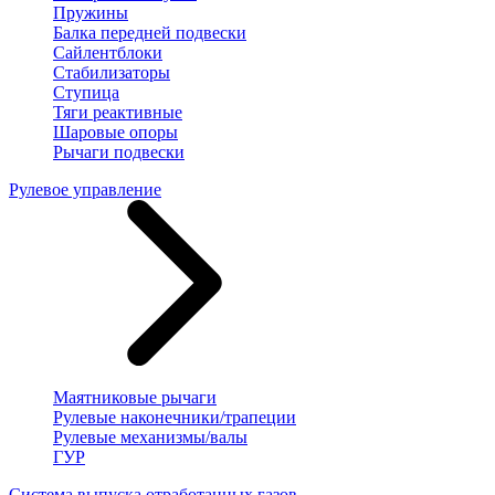
Пружины
Балка передней подвески
Сайлентблоки
Стабилизаторы
Ступица
Тяги реактивные
Шаровые опоры
Рычаги подвески
Рулевое управление
Маятниковые рычаги
Рулевые наконечники/трапеции
Рулевые механизмы/валы
ГУР
Система выпуска отработанных газов