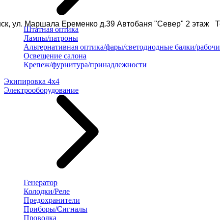
ск, ул. Маршала Еременко д.39 Автобаня "Север" 2 этаж Те
Штатная оптика
Лампы/патроны
Альтернативная оптика/фары/светодиодные балки/рабочи
Освещение салона
Крепеж/фурнитура/принадлежности
Экипировка 4х4
Электрооборудование
Генератор
Колодки/Реле
Предохранители
Приборы/Сигналы
Проводка