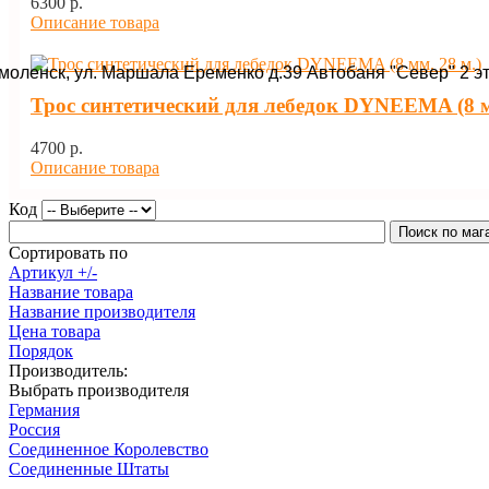
6300 p.
Описание товара
Смоленск, ул. Маршала Еременко д.39 Автобаня "Север" 2 э
Трос синтетический для лебедок DYNEEMA (8 м
4700 p.
Описание товара
Код
Сортировать по
Артикул +/-
Название товара
Название производителя
Цена товара
Порядок
Производитель:
Выбрать производителя
Германия
Россия
Соединенное Королевство
Соединенные Штаты