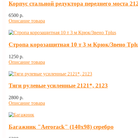
Корпус стальной редуктора переднего моста 212
6500 p.
Описание товара
Стропа корозащитная 10 т 3 м Крюк/Звено Tpl
1250 p.
Описание товара
Тяги рулевые усиленные 2121*, 2123
2800 p.
Описание товара
Багажник "Aerorack" (140х98) серебро