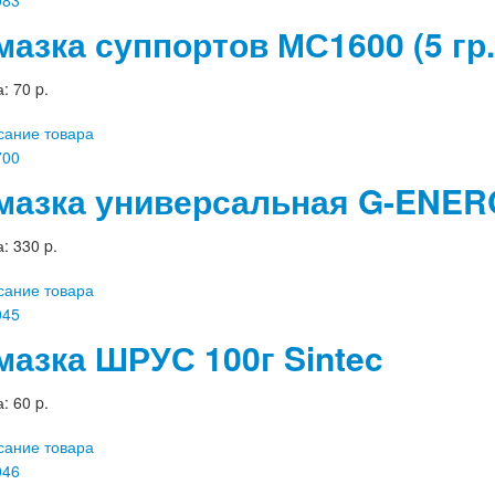
мазка суппортов МС1600 (5 гр.
а:
70 p.
сание товара
мазка универсальная G-ENER
а:
330 p.
сание товара
мазка ШРУС 100г Sintec
а:
60 p.
сание товара