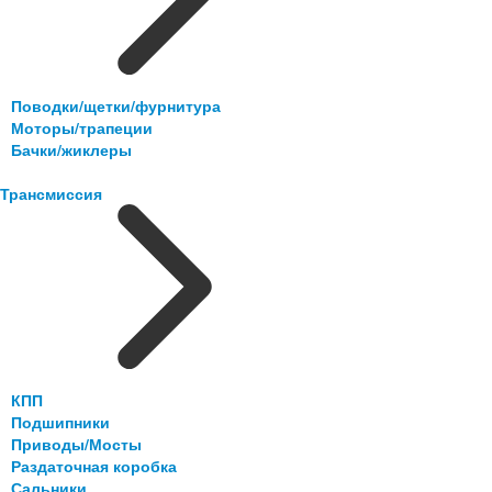
Поводки/щетки/фурнитура
Моторы/трапеции
Бачки/жиклеры
Трансмиссия
КПП
Подшипники
Приводы/Мосты
Раздаточная коробка
Сальники