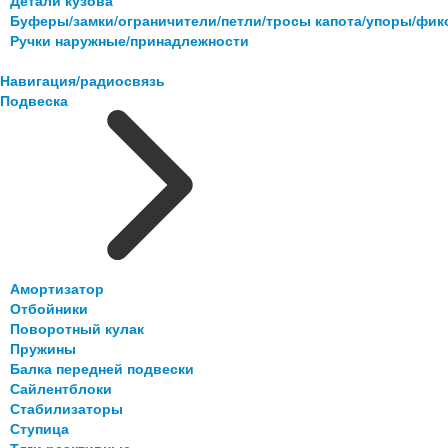
Буферы/замки/ограничители/петли/тросы капота/упоры/фи
Ручки наружные/принадлежности
Навигация/радиосвязь
Подвеска
Амортизатор
Отбойники
Поворотный кулак
Пружины
Балка передней подвески
Сайлентблоки
Стабилизаторы
Ступица
Тяги реактивные