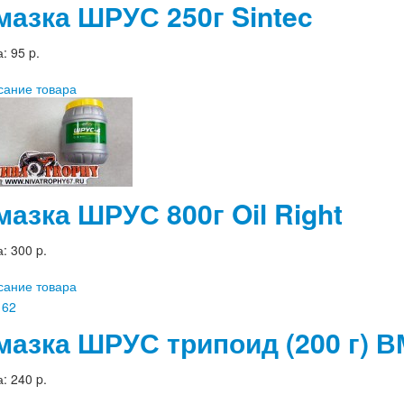
мазка ШРУС 250г Sintec
а:
95 p.
сание товара
мазка ШРУС 800г Oil Right
а:
300 p.
сание товара
мазка ШРУС трипоид (200 г)
а:
240 p.