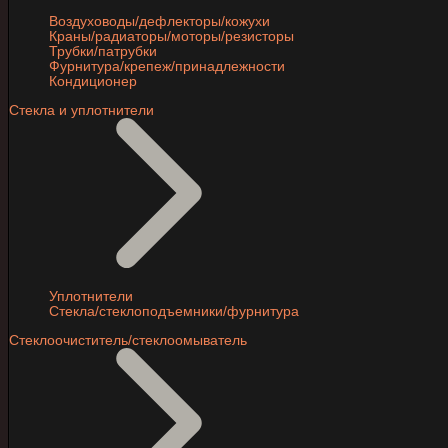
Воздуховоды/дефлекторы/кожухи
Краны/радиаторы/моторы/резисторы
Трубки/патрубки
Фурнитура/крепеж/принадлежности
Кондиционер
Стекла и уплотнители
Уплотнители
Стекла/стеклоподъемники/фурнитура
Стеклоочиститель/стеклоомыватель