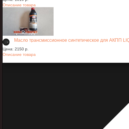
Описание товара
Масло трансмиссионное синтетическое для АКПП LIQ
Цена:
2150 p.
Описание товара