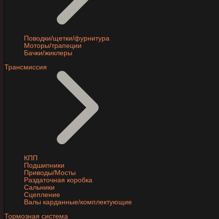
Поводки/щетки/фурнитура
Моторы/трапеции
Бачки/жиклеры
Трансмиссия
КПП
Подшипники
Приводы/Мосты
Раздаточная коробка
Сальники
Сцепление
Валы карданные/комплектующие
Тормозная система