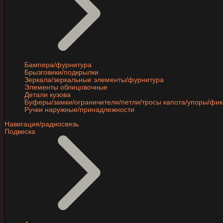
Бампера/фурнитура
Брызговики/подкрылки
Зеркала/зеркальные элементы/фурнитура
Элементы облицовочные
Детали кузова
Буферы/замки/ограничители/петли/тросы капота/упоры/фи
Ручки наружные/принадлежности
Навигация/радиосвязь
Подвеска