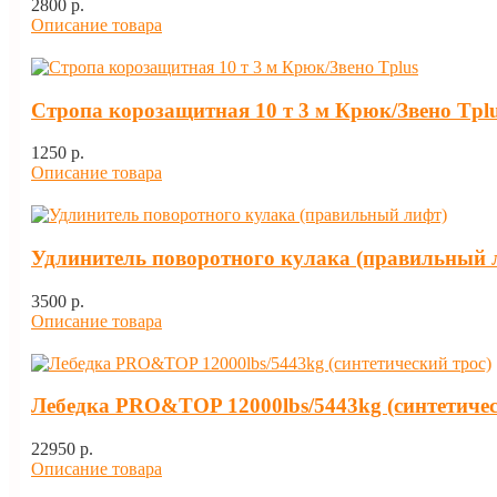
2800 p.
Описание товара
Стропа корозащитная 10 т 3 м Крюк/Звено Tpl
1250 p.
Описание товара
Удлинитель поворотного кулака (правильный 
3500 p.
Описание товара
Лебедка PRO&TOP 12000lbs/5443kg (синтетичес
22950 p.
Описание товара