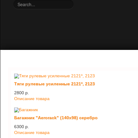
Тяги рулевые усиленные 2121*, 2123
2800 p.
Описание товара
Багажник "Aerorack" (140х98) серебро
6300 p.
Описание товара