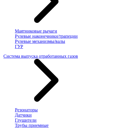
Маятниковые рычаги
Рулевые наконечники/трапеции
Рулевые механизмы/валы
ГУР
Система выпуска отработанных газов
Резонаторы
Датчики
Глушители
Трубы приемные