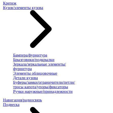
Крепеж
Кузов/элементы кузова
Бампера/фурнитура
Брызговики/подкрылки
Зеркала/зеркальные элементы/
фурнитура
Элементы облицовочные
Детали кузова
Буферы/замки/ограничители/петли/
тросы капота/упоры/фиксаторы
Ручки наружные/принадлежности
Навигация/радиосвязь
Подвеска