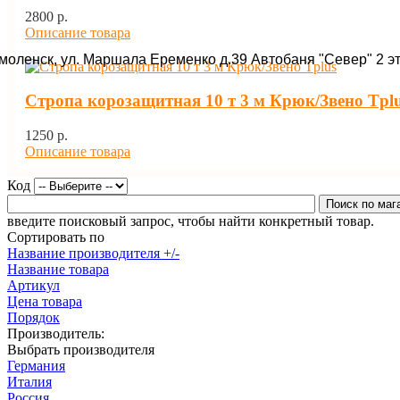
2800 p.
Описание товара
Смоленск, ул. Маршала Еременко д.39 Автобаня "Север" 2 э
Стропа корозащитная 10 т 3 м Крюк/Звено Tpl
1250 p.
Описание товара
Код
введите поисковый запрос, чтобы найти конкретный товар.
Сортировать по
Название производителя +/-
Название товара
Артикул
Цена товара
Порядок
Производитель:
Выбрать производителя
Германия
Италия
Россия