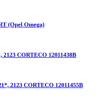
RT (Opel Omega)
*, 2123 CORTECO 12011438B
121*, 2123 CORTECO 12011455В