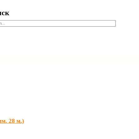
иск
м. 28 м.)