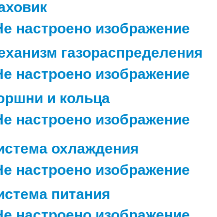
аховик
еханизм газораспределения
оршни и кольца
истема охлаждения
истема питания