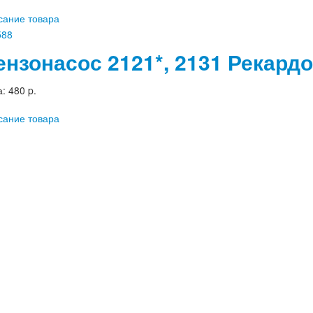
сание товара
ензонасос 2121*, 2131 Рекардо
а:
480 p.
сание товара