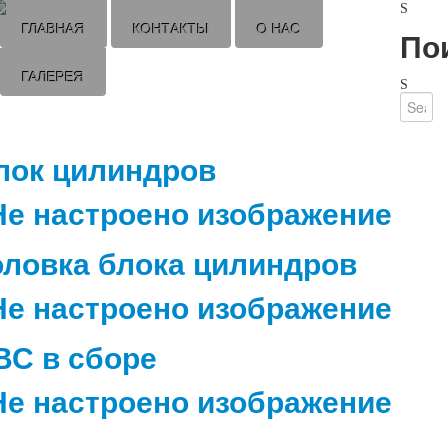
ГЛАВНАЯ
КОНТАКТЫ
О НАС
По
ГАЛЕРЕЯ
лок цилиндров
оловка блока цилиндров
ВС в сборе