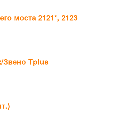
го моста 2121*, 2123
к/Звено Tplus
т.)