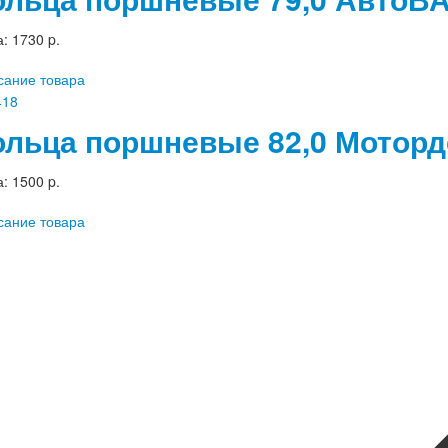
а:
1730 p.
сание товара
ольца поршневые 82,0 Моторд
а:
1500 p.
сание товара