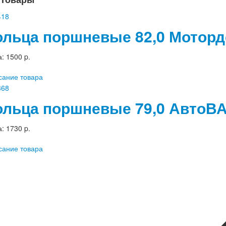
ольца поршневые 82,0 Моторд
а:
1500 p.
сание товара
ольца поршневые 79,0 АвтоВ
а:
1730 p.
сание товара