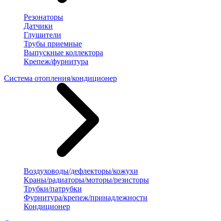
Резонаторы
Датчики
Глушители
Трубы приемные
Выпускные коллектора
Крепеж/фурнитура
Система отопления/кондиционер
Воздуховоды/дефлекторы/кожухи
Краны/радиаторы/моторы/резисторы
Трубки/патрубки
Фурнитура/крепеж/принадлежности
Кондиционер