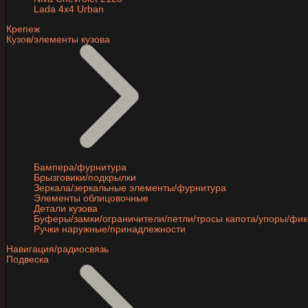
Lada 4x4 Urban
Крепеж
Кузов/элементы кузова
Бампера/фурнитура
Брызговики/подкрылки
Зеркала/зеркальные элементы/фурнитура
Элементы облицовочные
Детали кузова
Буферы/замки/ограничители/петли/тросы капота/упоры/фи
Ручки наружные/принадлежности
Навигация/радиосвязь
Подвеска