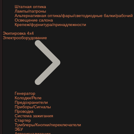
Штатная оптика
Лампы/патроны
Альтернативная оптика/фары/светодиодные балки/рабочий 
Освещение салона
Крепеж/фурнитура/принадлежности
Экипировка 4х4
Электрооборудование
Генератор
Колодки/Реле
Предохранители
Приборы/Сигналы
Проводка
Система зажигания
Стартер
Тумблеры/Кнопки/переключатели
ЭБУ
Автосигнализации