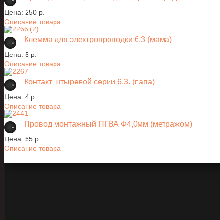
Цена:
250 p.
Описание товара
Клемма для электропроводки 6.3 (мама)
Цена:
5 p.
Описание товара
Контакт штыревой серии 6.3. (папа)
Цена:
4 p.
Описание товара
Провод монтажный ПГВА Ф4,0мм (метражом)
Цена:
55 p.
Описание товара