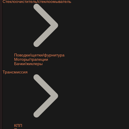
Стеклоочиститель/стеклоомыватель
Поводки/щетки/фурнитура
Моторы/трапеции
Бачки/жиклеры
Трансмиссия
КПП