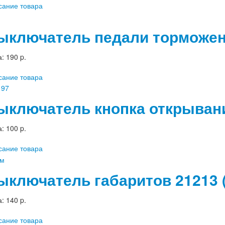
сание товара
ыключатель педали торможения
а:
190 p.
сание товара
ыключатель кнопка открывани
а:
100 p.
сание товара
ыключатель габаритов 21213 (
а:
140 p.
сание товара