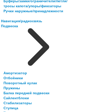
Буферы/замки/ограничители/петли/
тросы капота/упоры/фиксаторы
Ручки наружные/принадлежности
Навигация/радиосвязь
Подвеска
Амортизатор
Отбойники
Поворотный кулак
Пружины
Балка передней подвески
Сайлентблоки
Стабилизаторы
Ступица