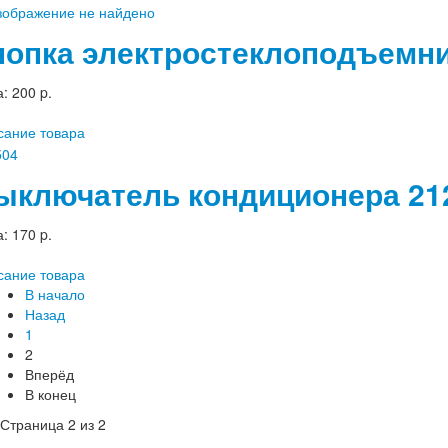
нопка электростеклоподъемни
а:
200 p.
сание товара
ыключатель кондиционера 21
а:
170 p.
сание товара
В начало
Назад
1
2
Вперёд
В конец
Страница 2 из 2