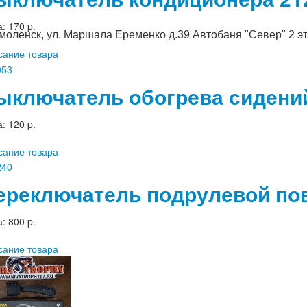
а:
170 p.
Смоленск, ул. Маршала Еременко д.39 Автобаня "Север" 2 э
сание товара
ыключатель обогрева сидений 
а:
120 p.
сание товара
ереключатель подрулевой пов
а:
800 p.
сание товара