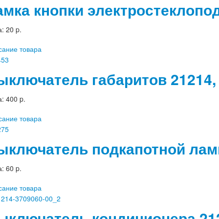
амка кнопки электростеклопо
а:
20 p.
сание товара
ыключатель габаритов 21214,
а:
400 p.
сание товара
ыключатель подкапотной ламп
а:
60 p.
сание товара
ыключатель кондиционера 212