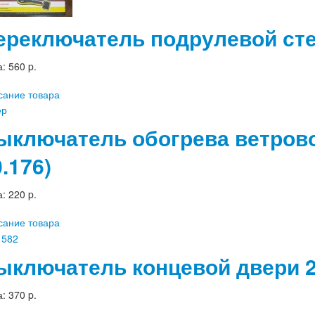
ереключатель подрулевой ст
а:
560 p.
сание товара
ыключатель обогрева ветровог
.176)
а:
220 p.
сание товара
ыключатель концевой двери 2
а:
370 p.