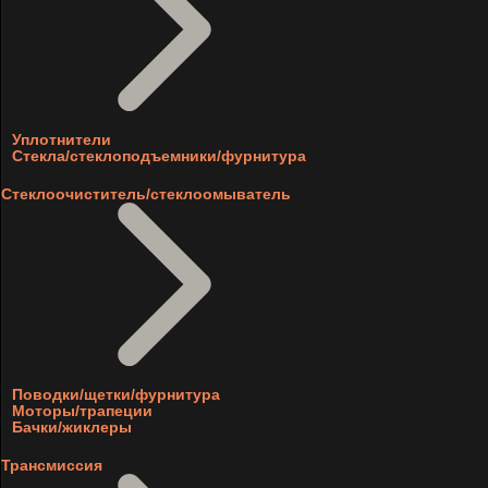
Уплотнители
Стекла/стеклоподъемники/фурнитура
Стеклоочиститель/стеклоомыватель
Поводки/щетки/фурнитура
Моторы/трапеции
Бачки/жиклеры
Трансмиссия