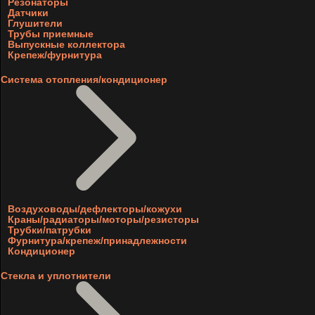
Резонаторы
Датчики
Глушители
Трубы приемные
Выпускные коллектора
Крепеж/фурнитура
Система отопления/кондиционер
Воздуховоды/дефлекторы/кожухи
Краны/радиаторы/моторы/резисторы
Трубки/патрубки
Фурнитура/крепеж/принадлежности
Кондиционер
Стекла и уплотнители