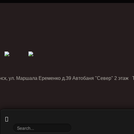
нск, ул. Маршала Еременко д.39 Автобаня "Север" 2 этаж Т