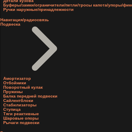
Детали кузова
Буферы/замки/ограничители/петли/тросы капота/упоры/фи
Ручки наружные/принадлежности
Навигация/радиосвязь
Подвеска
Амортизатор
Отбойники
Поворотный кулак
Пружины
Балка передней подвески
Сайлентблоки
Стабилизаторы
Ступица
Тяги реактивные
Шаровые опоры
Рычаги подвески