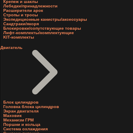
Крепеж и шаклы
Лебедки/принадлежности
Расширители арок
Стропы и тросы
Экспедиционные канистры/аксессуары
Сандтраки/якоря
Блокировки/сопутствующие товары
Лифт-комплекты/комплектующие
KIT-комплекты
Двигатель
Блок цилиндров
Головка блока цилиндров
Экран двигателя
Маховик
Механизм ГРМ
Поршни и кольца
Система охлаждения