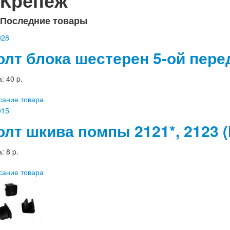
Крепеж
Последние товары
олт блока шестерен 5-ой перед
а:
40 p.
сание товара
олт шкива помпы 2121*, 2123 
а:
8 p.
сание товара