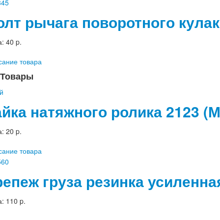
олт рычага поворотного кулака
а:
40 p.
сание товара
Товары
айка натяжного ролика 2123 (М
а:
20 p.
сание товара
репеж груза резинка усиленна
а:
110 p.