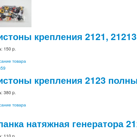
истоны крепления 2121, 2121
а:
150 p.
сание товара
истоны крепления 2123 полны
а:
380 p.
сание товара
ланка натяжная генератора 21
а:
110 p.