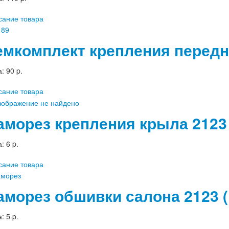
сание товара
емкомплект крепления передн
а:
90 p.
сание товара
аморез крепления крыла 2123
а:
6 p.
сание товара
аморез обшивки салона 2123 (
а:
5 p.