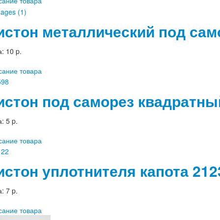
сание товара
истон металлический под сам
а:
10 p.
сание товара
истон под саморез квадратны
а:
5 p.
сание товара
истон уплотнителя капота 212
а:
7 p.
сание товара