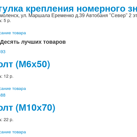
тулка крепления номерного зн
Смоленск, ул. Маршала Еременко д.39 Автобаня "Север" 2 э
а:
5 p.
сание товара
Десять лучших товаров
олт (М6х50)
а:
12 p.
сание товара
олт (М10х70)
а:
22 p.
сание товара