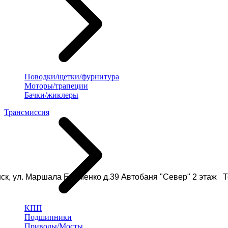
Поводки/щетки/фурнитура
Моторы/трапеции
Бачки/жиклеры
Трансмиссия
ск, ул. Маршала Еременко д.39 Автобаня "Север" 2 этаж Те
КПП
Подшипники
Приводы/Мосты