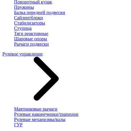
Поворотный кулак
Пружины
Балка передней подвески
Сайлентблоки
Стабилизаторы
Ступица
Тяги реактивные
Шаровые опоры
Рычаги подвески
Рулевое управление
Маятниковые рычаги
Рулевые наконечники/трапеции
Рулевые механизмы/валы
ГУР