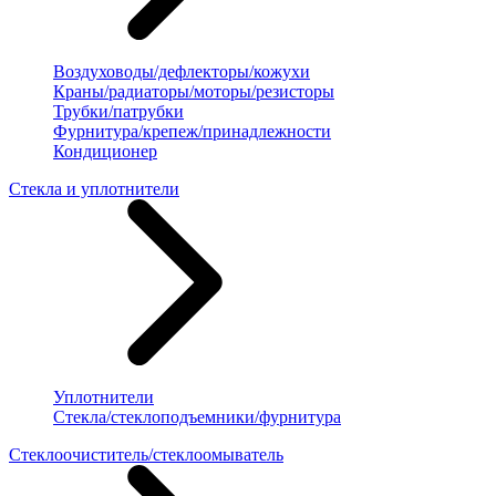
Воздуховоды/дефлекторы/кожухи
Краны/радиаторы/моторы/резисторы
Трубки/патрубки
Фурнитура/крепеж/принадлежности
Кондиционер
Стекла и уплотнители
Уплотнители
Стекла/стеклоподъемники/фурнитура
Стеклоочиститель/стеклоомыватель