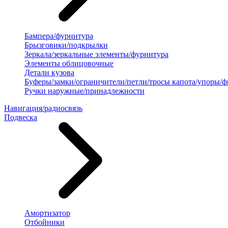
Бампера/фурнитура
Брызговики/подкрылки
Зеркала/зеркальные элементы/фурнитура
Элементы облицовочные
Детали кузова
Буферы/замки/ограничители/петли/тросы капота/упоры/
Ручки наружные/принадлежности
Навигация/радиосвязь
Подвеска
Амортизатор
Отбойники