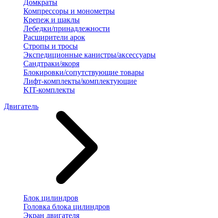
Домкраты
Компрессоры и монометры
Крепеж и шаклы
Лебедки/принадлежности
Расширители арок
Стропы и тросы
Экспедиционные канистры/аксессуары
Сандтраки/якоря
Блокировки/сопутствующие товары
Лифт-комплекты/комплектующие
KIT-комплекты
Двигатель
Блок цилиндров
Головка блока цилиндров
Экран двигателя