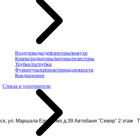
Воздуховоды/дефлекторы/кожухи
Краны/радиаторы/моторы/резисторы
Трубки/патрубки
Фурнитура/крепеж/принадлежности
Кондиционер
Стекла и уплотнители
ск, ул. Маршала Еременко д.39 Автобаня "Север" 2 этаж Те