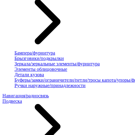
Бампера/фурнитура
Брызговики/подкрылки
Зеркала/зеркальные элементы/фурнитура
Элементы облицовочные
Детали кузова
Буферы/замки/ограничители/петли/тросы капота/упоры/
Ручки наружные/принадлежности
Навигация/радиосвязь
Подвеска