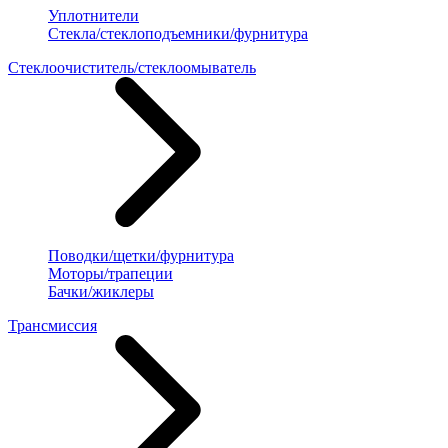
Уплотнители
Стекла/стеклоподъемники/фурнитура
Стеклоочиститель/стеклоомыватель
Поводки/щетки/фурнитура
Моторы/трапеции
Бачки/жиклеры
Трансмиссия