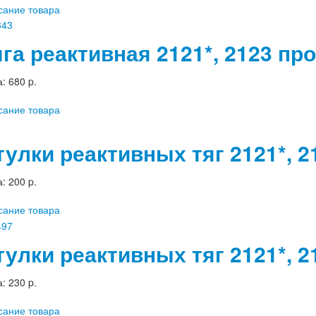
сание товара
яга реактивная 2121*, 2123 пр
а:
680 p.
сание товара
тулки реактивных тяг 2121*, 21
а:
200 p.
сание товара
тулки реактивных тяг 2121*, 21
а:
230 p.
сание товара