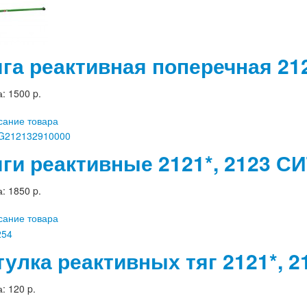
яга реактивная поперечная 21
а:
1500 p.
сание товара
яги реактивные 2121*, 2123 СИ
а:
1850 p.
сание товара
тулка реактивных тяг 2121*, 
а:
120 p.