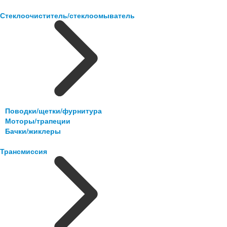
Стеклоочиститель/стеклоомыватель
Поводки/щетки/фурнитура
Моторы/трапеции
Бачки/жиклеры
Трансмиссия