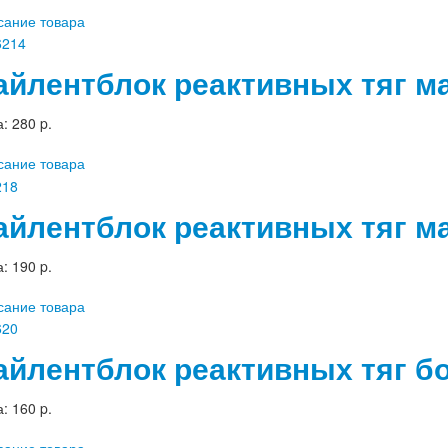
сание товара
айлентблок реактивных тяг ма
а:
280 p.
сание товара
айлентблок реактивных тяг м
а:
190 p.
сание товара
айлентблок реактивных тяг бо
а:
160 p.