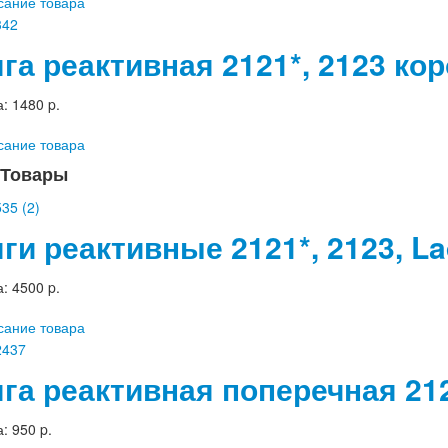
сание товара
яга реактивная 2121*, 2123 к
а:
1480 p.
сание товара
Товары
яги реактивные 2121*, 2123, 
а:
4500 p.
сание товара
яга реактивная поперечная 212
а:
950 p.