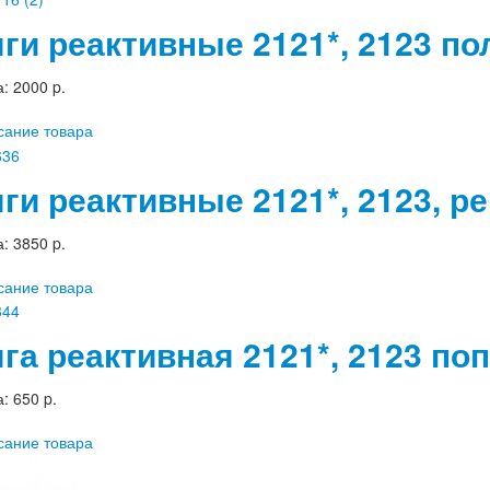
яги реактивные 2121*, 2123 п
а:
2000 p.
сание товара
яги реактивные 2121*, 2123, 
а:
3850 p.
сание товара
яга реактивная 2121*, 2123 по
а:
650 p.
сание товара