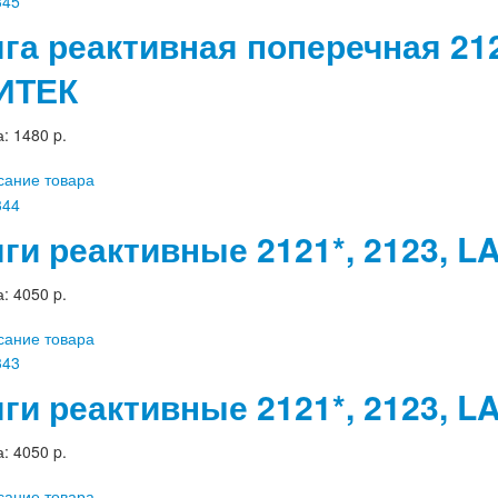
яга реактивная поперечная 21
ИТЕК
а:
1480 p.
сание товара
яги реактивные 2121*, 2123, 
а:
4050 p.
сание товара
яги реактивные 2121*, 2123, 
а:
4050 p.
сание товара