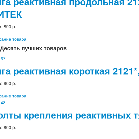
яга реактивная продольная 21
ИТЕК
а:
890 p.
сание товара
Десять лучших товаров
яга реактивная короткая 2121
а:
800 p.
сание товара
олты крепления реактивных тяг
а:
800 p.