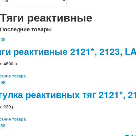
Тяги реактивные
Последние товары
яги реактивные 2121*, 2123, 
а:
4500 p.
сание товара
тулка реактивных тяг 2121*, 
а:
230 p.
сание товара