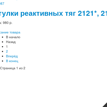
тулки реактивных тяг 2121*, 2
а:
980 p.
сание товара
В начало
Назад
1
2
Вперёд
В конец
Страница 1 из 2