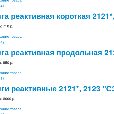
сание товара
яга реактивная короткая 2121*
а:
710 p.
сание товара
яга реактивная продольная 212
а:
950 p.
сание товара
яги реактивные 2121*, 2123 "
а:
8000 p.
сание товара