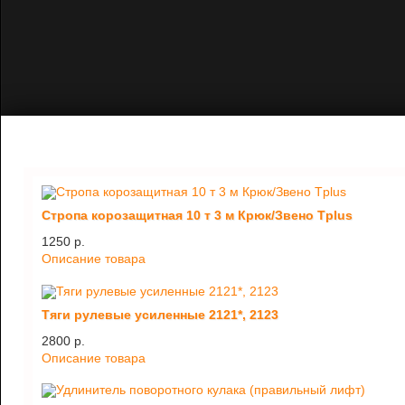
Стропа корозащитная 10 т 3 м Крюк/Звено Tplus
1250 p.
Описание товара
Тяги рулевые усиленные 2121*, 2123
2800 p.
Описание товара