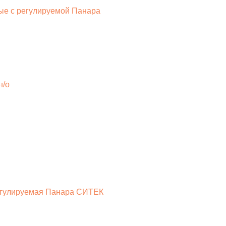
ные с регулируемой Панара
н/о
регулируемая Панара СИТЕК