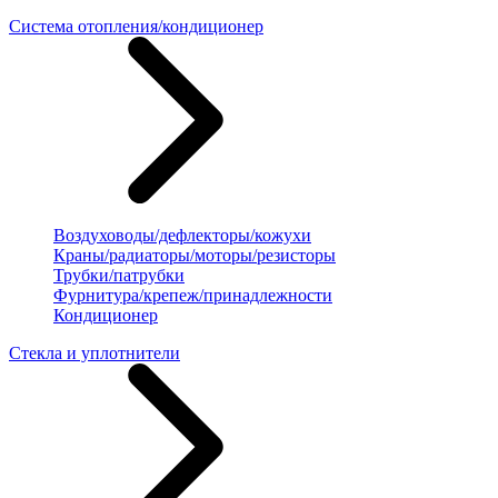
Система отопления/кондиционер
Воздуховоды/дефлекторы/кожухи
Краны/радиаторы/моторы/резисторы
Трубки/патрубки
Фурнитура/крепеж/принадлежности
Кондиционер
Стекла и уплотнители