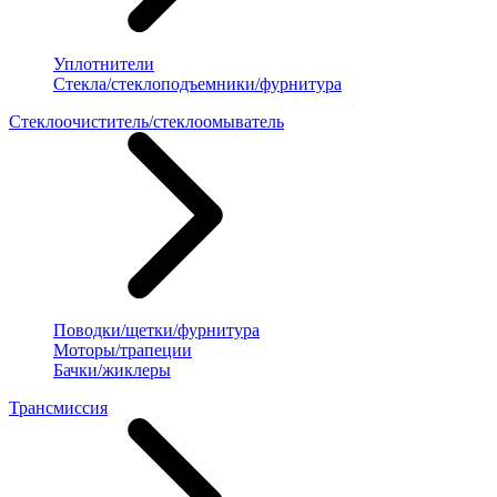
Уплотнители
Стекла/стеклоподъемники/фурнитура
Стеклоочиститель/стеклоомыватель
Поводки/щетки/фурнитура
Моторы/трапеции
Бачки/жиклеры
Трансмиссия