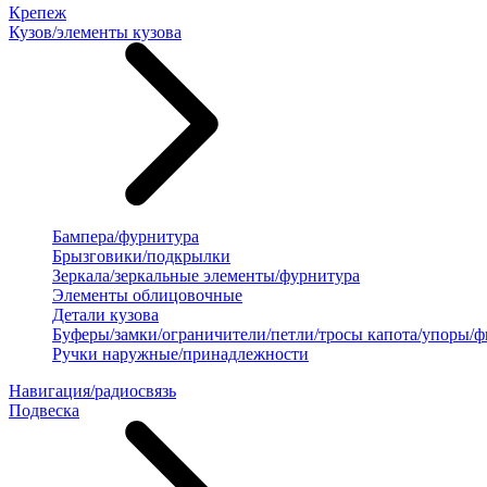
Крепеж
Кузов/элементы кузова
Бампера/фурнитура
Брызговики/подкрылки
Зеркала/зеркальные элементы/фурнитура
Элементы облицовочные
Детали кузова
Буферы/замки/ограничители/петли/тросы капота/упоры/
Ручки наружные/принадлежности
Навигация/радиосвязь
Подвеска