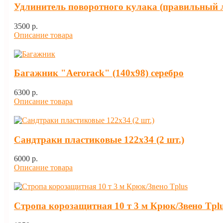
Удлинитель поворотного кулака (правильный 
3500 p.
Описание товара
Багажник "Aerorack" (140х98) серебро
6300 p.
Описание товара
Сандтраки пластиковые 122х34 (2 шт.)
6000 p.
Описание товара
Стропа корозащитная 10 т 3 м Крюк/Звено Tpl