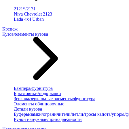
2121*/2131
Niva Chevrolet 2123
Lada 4x4 Urban
Крепеж
Кузов/элементы кузова
Бампера/фурнитура
Брызговики/подкрылки
Зеркала/зеркальные элементы/фурнитура
Элементы облицовочные
Детали кузова
Буферы/замки/ограничители/петли/тросы капота/упоры/
Ручки наружные/принадлежности