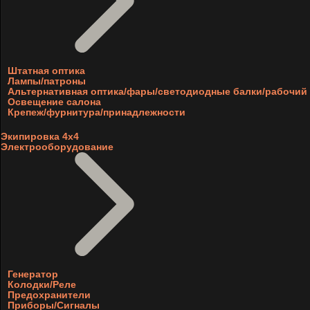
Штатная оптика
Лампы/патроны
Альтернативная оптика/фары/светодиодные балки/рабочий 
Освещение салона
Крепеж/фурнитура/принадлежности
Экипировка 4х4
Электрооборудование
Генератор
Колодки/Реле
Предохранители
Приборы/Сигналы