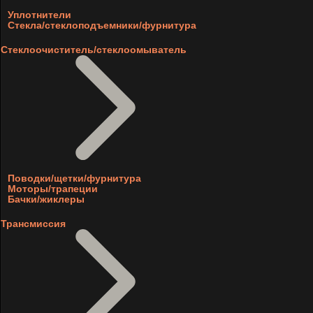
Уплотнители
Стекла/стеклоподъемники/фурнитура
Стеклоочиститель/стеклоомыватель
Поводки/щетки/фурнитура
Моторы/трапеции
Бачки/жиклеры
Трансмиссия