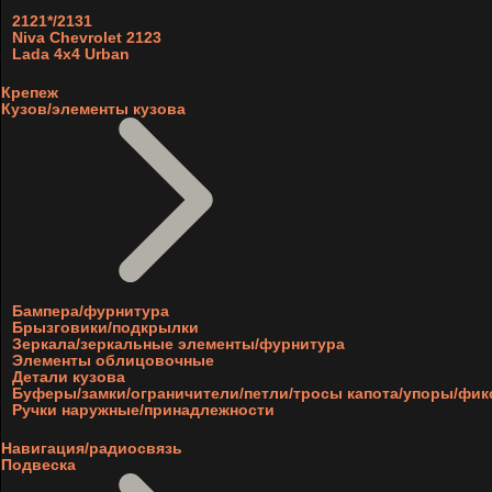
2121*/2131
Niva Chevrolet 2123
Lada 4x4 Urban
Крепеж
Кузов/элементы кузова
Бампера/фурнитура
Брызговики/подкрылки
Зеркала/зеркальные элементы/фурнитура
Элементы облицовочные
Детали кузова
Буферы/замки/ограничители/петли/тросы капота/упоры/фи
Ручки наружные/принадлежности
Навигация/радиосвязь
Подвеска