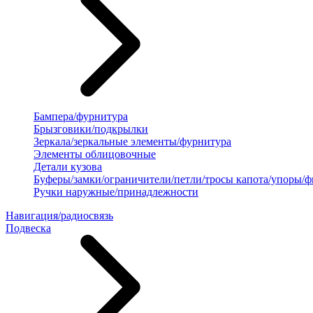
Бампера/фурнитура
Брызговики/подкрылки
Зеркала/зеркальные элементы/фурнитура
Элементы облицовочные
Детали кузова
Буферы/замки/ограничители/петли/тросы капота/упоры/
Ручки наружные/принадлежности
Навигация/радиосвязь
Подвеска