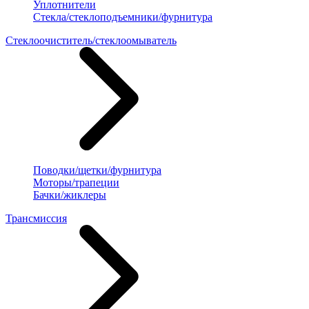
Уплотнители
Стекла/стеклоподъемники/фурнитура
Стеклоочиститель/стеклоомыватель
Поводки/щетки/фурнитура
Моторы/трапеции
Бачки/жиклеры
Трансмиссия