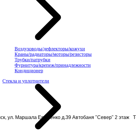
Воздуховоды/дефлекторы/кожухи
Краны/радиаторы/моторы/резисторы
Трубки/патрубки
Фурнитура/крепеж/принадлежности
Кондиционер
Стекла и уплотнители
ск, ул. Маршала Еременко д.39 Автобаня "Север" 2 этаж Те