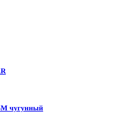
AR
 ВМ чугунный