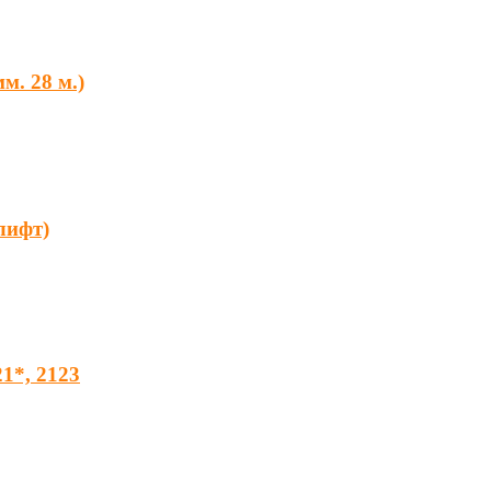
м. 28 м.)
лифт)
1*, 2123