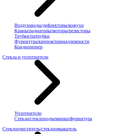
Воздуховоды/дефлекторы/кожухи
Краны/радиаторы/моторы/резисторы
Трубки/патрубки
Фурнитура/крепеж/принадлежности
Кондиционер
Стекла и уплотнители
Уплотнители
Стекла/стеклоподъемники/фурнитура
Стеклоочиститель/стеклоомыватель