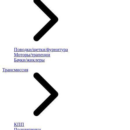
Поводки/щетки/фурнитура
Моторы/трапеции
Бачки/жиклеры
Трансмиссия
КПП
Подшипники