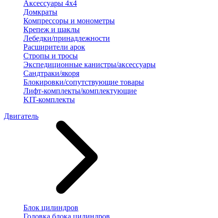
Аксессуары 4х4
Домкраты
Компрессоры и монометры
Крепеж и шаклы
Лебедки/принадлежности
Расширители арок
Стропы и тросы
Экспедиционные канистры/аксессуары
Сандтраки/якоря
Блокировки/сопутствующие товары
Лифт-комплекты/комплектующие
KIT-комплекты
Двигатель
Блок цилиндров
Головка блока цилиндров