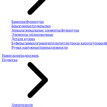
Бампера/фурнитура
Брызговики/подкрылки
Зеркала/зеркальные элементы/фурнитура
Элементы облицовочные
Детали кузова
Буферы/замки/ограничители/петли/тросы капота/упоры/
Ручки наружные/принадлежности
Навигация/радиосвязь
Подвеска
Амортизатор