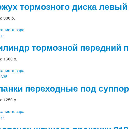
ожух тормозного диска левый 
а:
380 p.
сание товара
илиндр тормозной передний п
а:
1600 p.
сание товара
ланки переходные под суппор
а:
1250 p.
сание товара