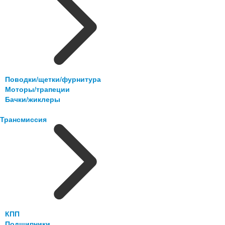
Поводки/щетки/фурнитура
Моторы/трапеции
Бачки/жиклеры
Трансмиссия
КПП
Подшипники