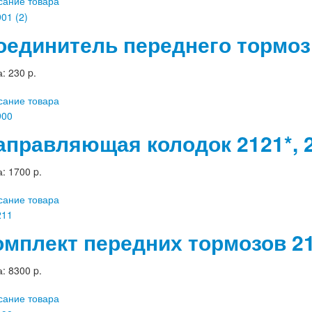
сание товара
оединитель переднего тормоз
а:
230 p.
сание товара
аправляющая колодок 2121*, 
а:
1700 p.
сание товара
омплект передних тормозов 212
а:
8300 p.
сание товара