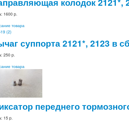
аправляющая колодок 2121*, 
а:
1600 p.
сание товара
ычаг суппорта 2121*, 2123 в с
а:
250 p.
сание товара
иксатор переднего тормозного
а:
15 p.