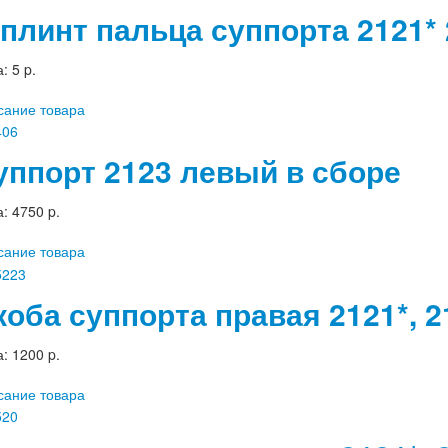
плинт пальца суппорта 2121* 
а:
5 p.
сание товара
уппорт 2123 левый в сборе
а:
4750 p.
сание товара
коба суппорта правая 2121*, 2
а:
1200 p.
сание товара