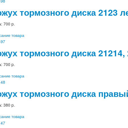
ожух тормозного диска 2123 
а:
700 p.
сание товара
ожух тормозного диска 21214,
а:
700 p.
сание товара
ожух тормозного диска правый
а:
380 p.
сание товара