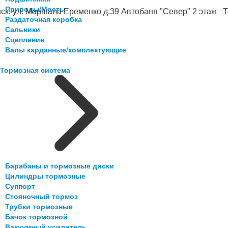
Приводы/Мосты
ск, ул. Маршала Еременко д.39 Автобаня "Север" 2 этаж Те
Раздаточная коробка
Сальники
Сцепление
Валы карданные/комплектующие
Тормозная система
Барабаны и тормозные диски
Цилиндры тормозные
Суппорт
Стояночный тормоз
Трубки тормозные
Бачок тормозной
Вакуумный усилитель