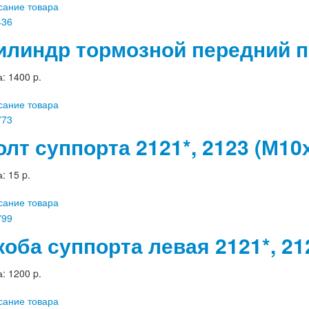
сание товара
илиндр тормозной передний п
а:
1400 p.
сание товара
олт суппорта 2121*, 2123 (М10
а:
15 p.
сание товара
коба суппорта левая 2121*, 21
а:
1200 p.
сание товара