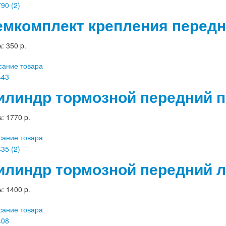
емкомплект крепления передн
а:
350 p.
сание товара
илиндр тормозной передний п
а:
1770 p.
сание товара
илиндр тормозной передний л
а:
1400 p.
сание товара