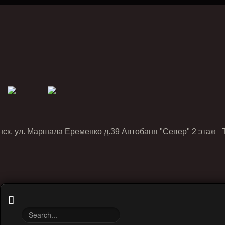
нск, ул. Маршала Еременко д.39 Автобаня "Север" 2 этаж Т