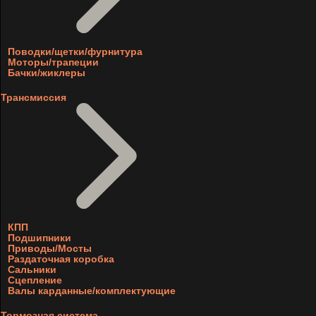
Поводки/щетки/фурнитура
Моторы/трапеции
Бачки/жиклеры
Трансмиссия
КПП
Подшипники
Приводы/Мосты
Раздаточная коробка
Сальники
Сцепление
Валы карданные/комплектующие
Тормозная система