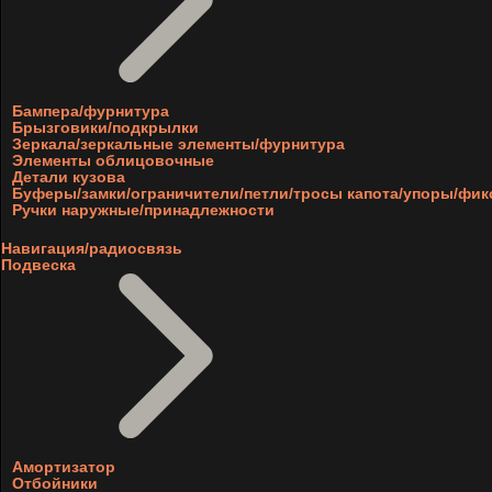
Бампера/фурнитура
Брызговики/подкрылки
Зеркала/зеркальные элементы/фурнитура
Элементы облицовочные
Детали кузова
Буферы/замки/ограничители/петли/тросы капота/упоры/фи
Ручки наружные/принадлежности
Навигация/радиосвязь
Подвеска
Амортизатор
Отбойники