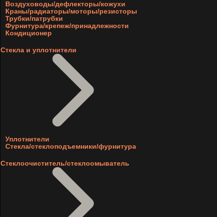
Воздуховоды/дефлекторы/кожухи
Краны/радиаторы/моторы/резисторы
Трубки/патрубки
Фурнитура/крепеж/принадлежности
Кондиционер
Стекла и уплотнители
Уплотнители
Стекла/стеклоподъемники/фурнитура
Стеклоочиститель/стеклоомыватель