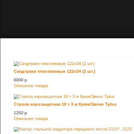
Сандтраки пластиковые 122х34 (2 шт.)
6000 p.
Описание товара
Стропа корозащитная 10 т 3 м Крюк/Звено Tplus
1250 p.
Описание товара