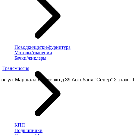
Поводки/щетки/фурнитура
Моторы/трапеции
Бачки/жиклеры
Трансмиссия
ск, ул. Маршала Еременко д.39 Автобаня "Север" 2 этаж Те
КПП
Подшипники