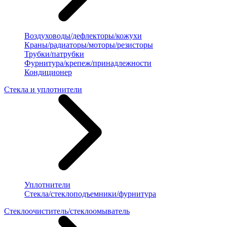
Воздуховоды/дефлекторы/кожухи
Краны/радиаторы/моторы/резисторы
Трубки/патрубки
Фурнитура/крепеж/принадлежности
Кондиционер
Стекла и уплотнители
Уплотнители
Стекла/стеклоподъемники/фурнитура
Стеклоочиститель/стеклоомыватель