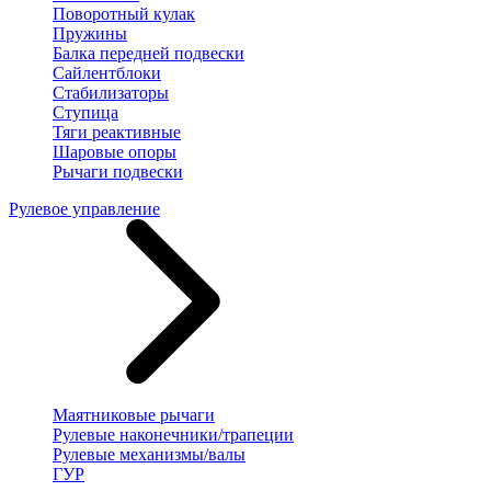
Поворотный кулак
Пружины
Балка передней подвески
Сайлентблоки
Стабилизаторы
Ступица
Тяги реактивные
Шаровые опоры
Рычаги подвески
Рулевое управление
Маятниковые рычаги
Рулевые наконечники/трапеции
Рулевые механизмы/валы
ГУР