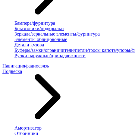
Бампера/фурнитура
Брызговики/подкрылки
Зеркала/зеркальные элементы/фурнитура
Элементы облицовочные
Детали кузова
Буферы/замки/ограничители/петли/тросы капота/упоры/
Ручки наружные/принадлежности
Навигация/радиосвязь
Подвеска
Амортизатор
Отбойники