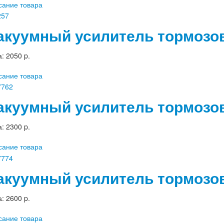
сание товара
акуумный усилитель тормозо
а:
2050 p.
сание товара
акуумный усилитель тормозо
а:
2300 p.
сание товара
акуумный усилитель тормозов
а:
2600 p.
сание товара