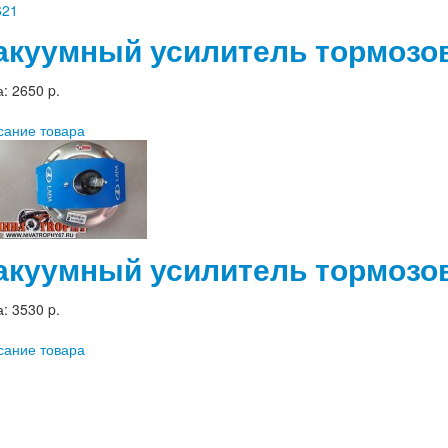
акуумный усилитель тормозов
а:
2650 p.
сание товара
акуумный усилитель тормозо
а:
3530 p.
сание товара