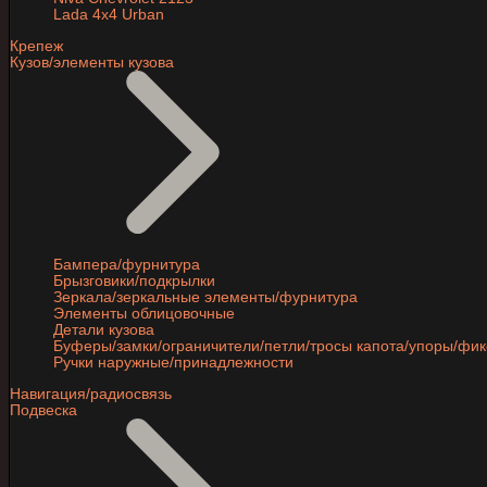
Lada 4x4 Urban
Крепеж
Кузов/элементы кузова
Бампера/фурнитура
Брызговики/подкрылки
Зеркала/зеркальные элементы/фурнитура
Элементы облицовочные
Детали кузова
Буферы/замки/ограничители/петли/тросы капота/упоры/фи
Ручки наружные/принадлежности
Навигация/радиосвязь
Подвеска