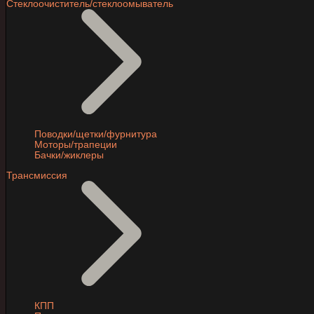
Стеклоочиститель/стеклоомыватель
Поводки/щетки/фурнитура
Моторы/трапеции
Бачки/жиклеры
Трансмиссия
КПП