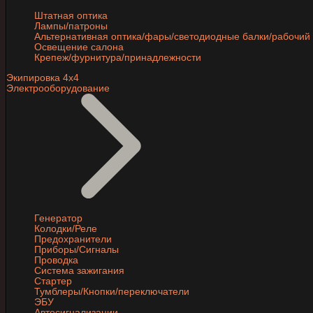
Штатная оптика
Лампы/патроны
Альтернативная оптика/фары/светодиодные балки/рабочий 
Освещение салона
Крепеж/фурнитура/принадлежности
Экипировка 4х4
Электрооборудование
Генератор
Колодки/Реле
Предохранители
Приборы/Сигналы
Проводка
Система зажигания
Стартер
Тумблеры/Кнопки/переключатели
ЭБУ
Автосигнализации