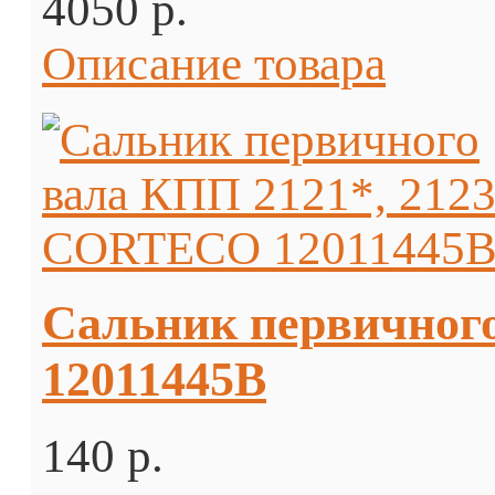
4050 p.
Описание товара
Сальник первичног
12011445B
140 p.