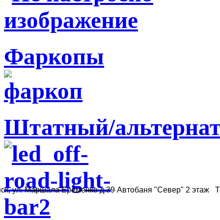
Фаркопы
Штатный/альтернат
ск, ул. Маршала Еременко д.39 Автобаня "Север" 2 этаж Те