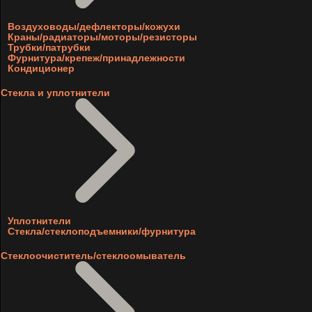
Воздуховоды/дефлекторы/кожухи
Краны/радиаторы/моторы/резисторы
Трубки/патрубки
Фурнитура/крепеж/принадлежности
Кондиционер
Стекла и уплотнители
Уплотнители
Стекла/стеклоподъемники/фурнитура
Стеклоочиститель/стеклоомыватель