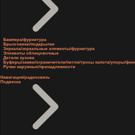
Бампера/фурнитура
Брызговики/подкрылки
Зеркала/зеркальные элементы/фурнитура
Элементы облицовочные
Детали кузова
Буферы/замки/ограничители/петли/тросы капота/упоры/фи
Ручки наружные/принадлежности
Навигация/радиосвязь
Подвеска