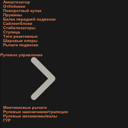
Амортизатор
Отбойники
Поворотный кулак
Пружины
Балка передней подвески
Сайлентблоки
Стабилизаторы
Ступица
Тяги реактивные
Шаровые опоры
Рычаги подвески
Рулевое управление
Маятниковые рычаги
Рулевые наконечники/трапеции
Рулевые механизмы/валы
ГУР