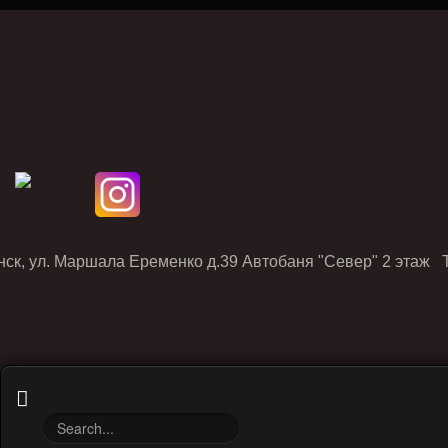
нск, ул. Маршала Еременко д.39 Автобаня "Север" 2 этаж Т