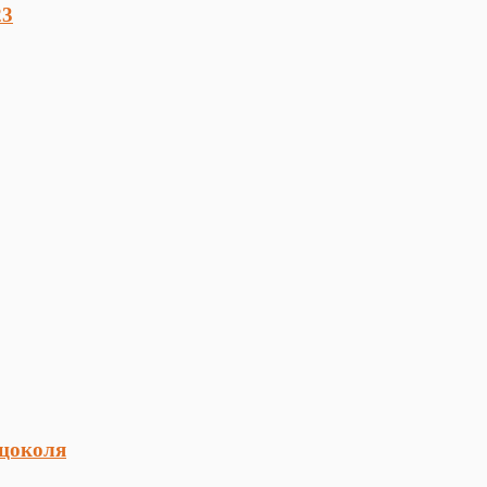
23
 цоколя