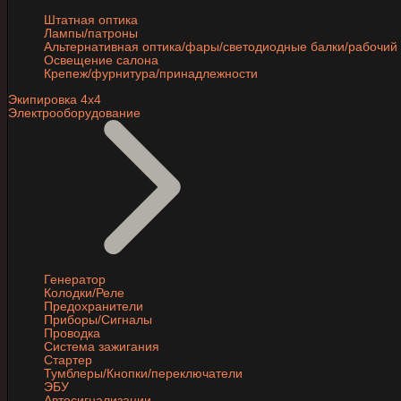
Штатная оптика
Лампы/патроны
Альтернативная оптика/фары/светодиодные балки/рабочий 
Освещение салона
Крепеж/фурнитура/принадлежности
Экипировка 4х4
Электрооборудование
Генератор
Колодки/Реле
Предохранители
Приборы/Сигналы
Проводка
Система зажигания
Стартер
Тумблеры/Кнопки/переключатели
ЭБУ
Автосигнализации