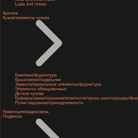
Lada 4x4 Urban
Крепеж
Кузов/элементы кузова
Бампера/фурнитура
Брызговики/подкрылки
Зеркала/зеркальные элементы/фурнитура
Элементы облицовочные
Детали кузова
Буферы/замки/ограничители/петли/тросы капота/упоры/фи
Ручки наружные/принадлежности
Навигация/радиосвязь
Подвеска