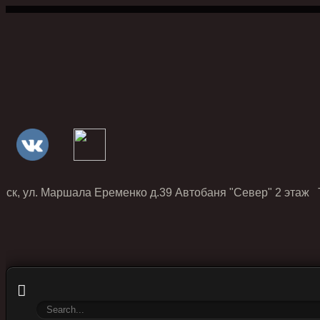
нск, ул. Маршала Еременко д.39 Автобаня "Север" 2 этаж Т