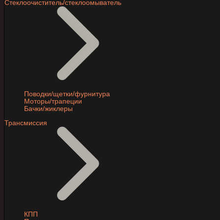
Стеклоочиститель/стеклоомыватель
Поводки/щетки/фурнитура
Моторы/трапеции
Бачки/жиклеры
Трансмиссия
КПП