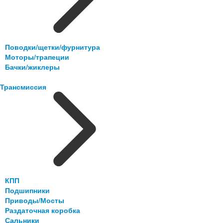
Поводки/щетки/фурнитура
Моторы/трапеции
Бачки/жиклеры
Трансмиссия
КПП
Подшипники
Приводы/Мосты
Раздаточная коробка
Сальники