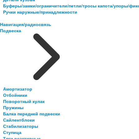
Буферы/замки/ограничители/петли/тросы капота/упоры/фи
Ручки наружные/принадлежности
Навигация/радиосвязь
Подвеска
Амортизатор
Отбойники
Поворотный кулак
Пружины
Балка передней подвески
Сайлентблоки
Стабилизаторы
Ступица
Тяги реактивные