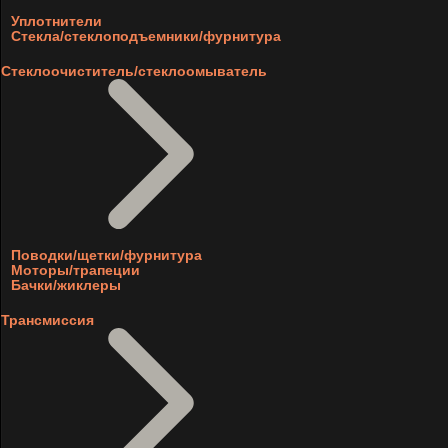
Уплотнители
Стекла/стеклоподъемники/фурнитура
Стеклоочиститель/стеклоомыватель
Поводки/щетки/фурнитура
Моторы/трапеции
Бачки/жиклеры
Трансмиссия