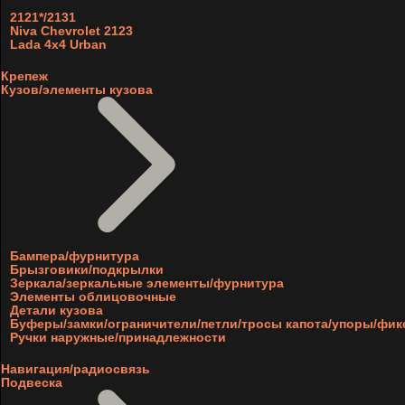
2121*/2131
Niva Chevrolet 2123
Lada 4x4 Urban
Крепеж
Кузов/элементы кузова
Бампера/фурнитура
Брызговики/подкрылки
Зеркала/зеркальные элементы/фурнитура
Элементы облицовочные
Детали кузова
Буферы/замки/ограничители/петли/тросы капота/упоры/фи
Ручки наружные/принадлежности
Навигация/радиосвязь
Подвеска