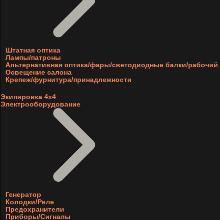
Штатная оптика
Лампы/патроны
Альтернативная оптика/фары/светодиодные балки/рабочий 
Освещение салона
Крепеж/фурнитура/принадлежности
Экипировка 4х4
Электрооборудование
Генератор
Колодки/Реле
Предохранители
Приборы/Сигналы