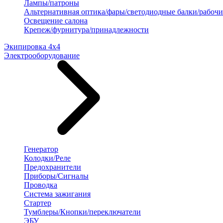
Лампы/патроны
Альтернативная оптика/фары/светодиодные балки/рабочи
Освещение салона
Крепеж/фурнитура/принадлежности
Экипировка 4х4
Электрооборудование
Генератор
Колодки/Реле
Предохранители
Приборы/Сигналы
Проводка
Система зажигания
Стартер
Тумблеры/Кнопки/переключатели
ЭБУ