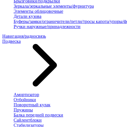
Брызговики/подкрылки
Зеркала/зеркальные элементы/фурнитура
Элементы облицовочные
Детали кузова
Буферы/замки/ограничители/петли/тросы капота/упоры/
Ручки наружные/принадлежности
Навигация/радиосвязь
Подвеска
Амортизатор
Отбойники
Поворотный кулак
Пружины
Балка передней подвески
Сайлентблоки
Стабилизаторы