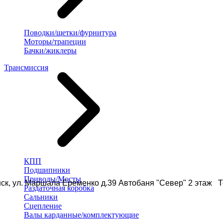
Поводки/щетки/фурнитура
Моторы/трапеции
Бачки/жиклеры
Трансмиссия
КПП
Подшипники
Приводы/Мосты
ск, ул. Маршала Еременко д.39 Автобаня "Север" 2 этаж Те
Раздаточная коробка
Сальники
Сцепление
Валы карданные/комплектующие