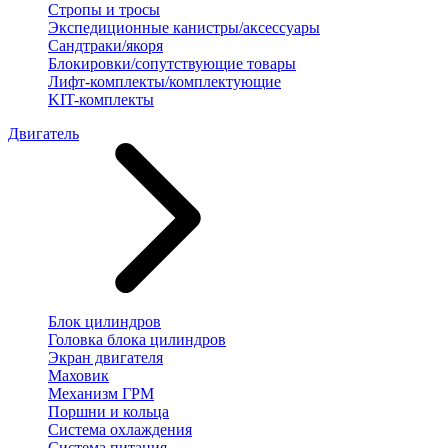
Стропы и тросы
Экспедиционные канистры/аксессуары
Сандтраки/якоря
Блокировки/сопутствующие товары
Лифт-комплекты/комплектующие
KIT-комплекты
Двигатель
Блок цилиндров
Головка блока цилиндров
Экран двигателя
Маховик
Механизм ГРМ
Поршни и кольца
Система охлаждения
Система питания