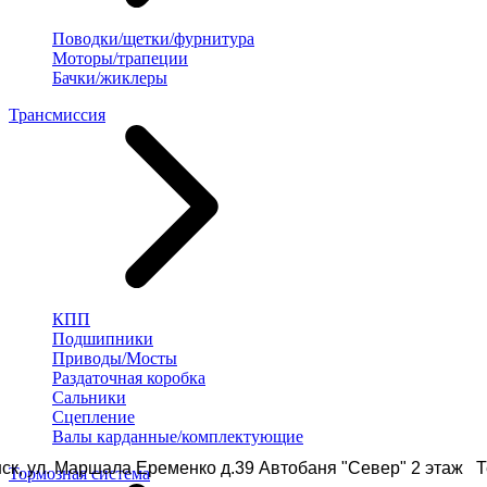
Поводки/щетки/фурнитура
Моторы/трапеции
Бачки/жиклеры
Трансмиссия
КПП
Подшипники
Приводы/Мосты
Раздаточная коробка
Сальники
Сцепление
Валы карданные/комплектующие
ск, ул. Маршала Еременко д.39 Автобаня "Север" 2 этаж Те
Тормозная система