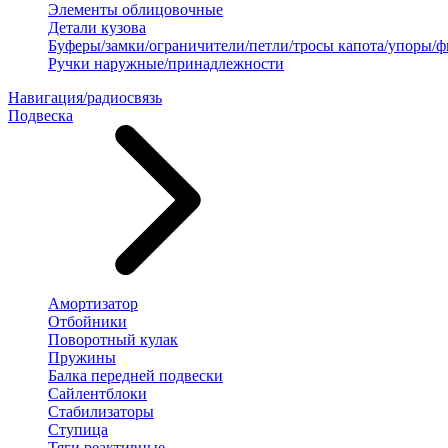
Элементы облицовочные
Детали кузова
Буферы/замки/ограничители/петли/тросы капота/упоры/
Ручки наружные/принадлежности
Навигация/радиосвязь
Подвеска
Амортизатор
Отбойники
Поворотный кулак
Пружины
Балка передней подвески
Сайлентблоки
Стабилизаторы
Ступица
Тяги реактивные