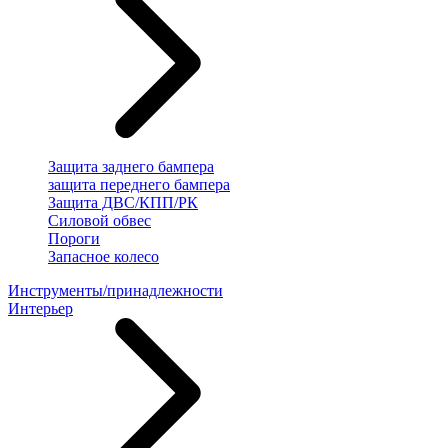
Защита заднего бампера
защита переднего бампера
Защита ДВС/КПП/РК
Силовой обвес
Пороги
Запасное колесо
Инструменты/принадлежности
Интерьер