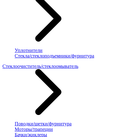
Уплотнители
Стекла/стеклоподъемники/фурнитура
Стеклоочиститель/стеклоомыватель
Поводки/щетки/фурнитура
Моторы/трапеции
Бачки/жиклеры