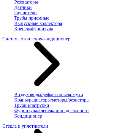
Резонаторы
Датчики
Глушители
Трубы приемные
Выпускные коллектора
Крепеж/фурнитура
Система отопления/кондиционер
Воздуховоды/дефлекторы/кожухи
Краны/радиаторы/моторы/резисторы
Трубки/патрубки
Фурнитура/крепеж/принадлежности
Кондиционер
Стекла и уплотнители