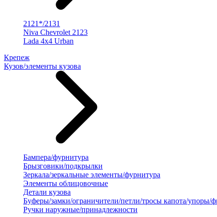
2121*/2131
Niva Chevrolet 2123
Lada 4x4 Urban
Крепеж
Кузов/элементы кузова
Бампера/фурнитура
Брызговики/подкрылки
Зеркала/зеркальные элементы/фурнитура
Элементы облицовочные
Детали кузова
Буферы/замки/ограничители/петли/тросы капота/упоры/
Ручки наружные/принадлежности