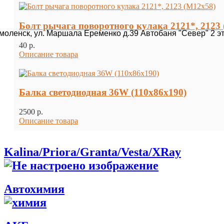
Болт рычага поворотного кулака 2121*, 2123
Смоленск, ул. Маршала Еременко д.39 Автобаня "Север" 2 э
40 p.
Описание товара
Балка светодиодная 36W (110х86х190)
2500 p.
Описание товара
Kalina/Priora/Granta/Vesta/XRay
Автохимия