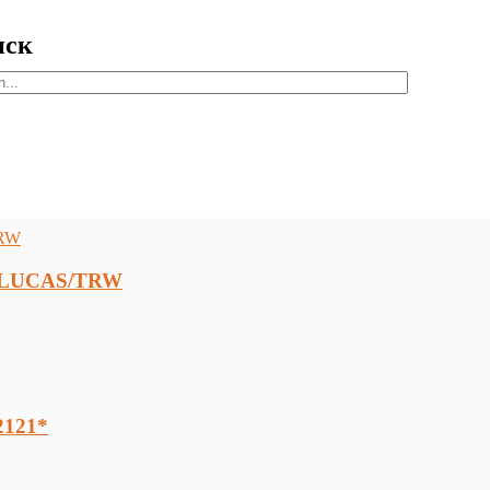
иск
3 LUCAS/TRW
2121*