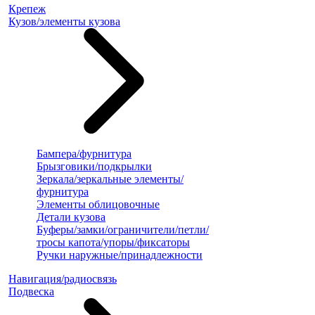
Крепеж
Кузов/элементы кузова
Бампера/фурнитура
Брызговики/подкрылки
Зеркала/зеркальные элементы/
фурнитура
Элементы облицовочные
Детали кузова
Буферы/замки/ограничители/петли/
тросы капота/упоры/фиксаторы
Ручки наружные/принадлежности
Навигация/радиосвязь
Подвеска