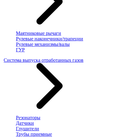
Маятниковые рычаги
Рулевые наконечники/трапеции
Рулевые механизмы/валы
ГУР
Система выпуска отработанных газов
Резонаторы
Датчики
Глушители
Трубы приемные