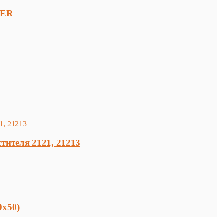
FER
тителя 2121, 21213
0х50)