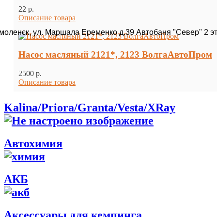
22 p.
Описание товара
Смоленск, ул. Маршала Еременко д.39 Автобаня "Север" 2 э
Насос масляный 2121*, 2123 ВолгаАвтоПром
2500 p.
Описание товара
Kalina/Priora/Granta/Vesta/XRay
Автохимия
АКБ
Аксессуары для кемпинга