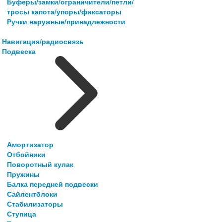
Буферы/замки/ограничители/петли/
тросы капота/упоры/фиксаторы
Ручки наружные/принадлежности
Навигация/радиосвязь
Подвеска
Амортизатор
Отбойники
Поворотный кулак
Пружины
Балка передней подвески
Сайлентблоки
Стабилизаторы
Ступица