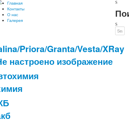
Главная
Контакты
По
О нас
Галерея
lina/Priora/Granta/Vesta/XRay
втохимия
КБ