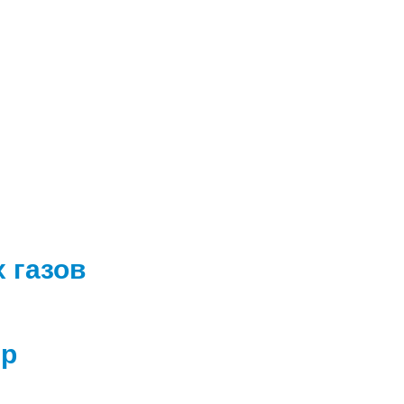
 газов
ер