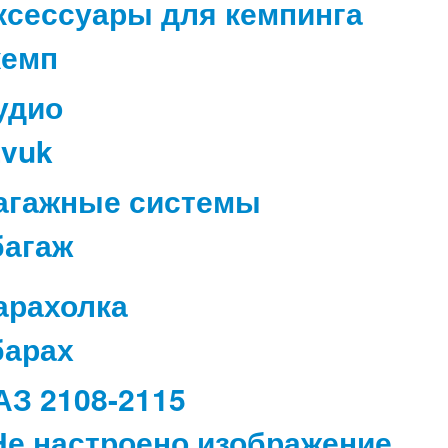
ксессуары для кемпинга
удио
агажные системы
арахолка
АЗ 2108-2115