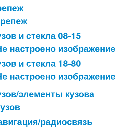
репеж
узов и стекла 08-15
узов и стекла 18-80
узов/элементы кузова
авигация/радиосвязь