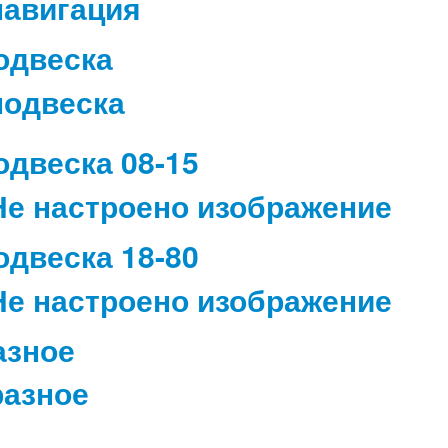
одвеска
одвеска 08-15
одвеска 18-80
азное