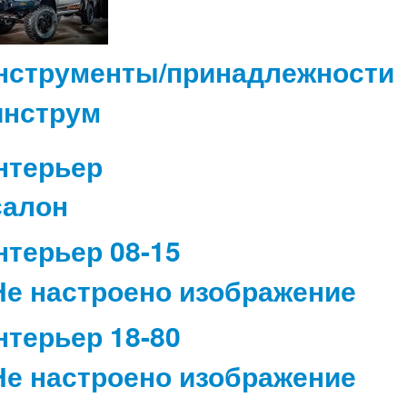
нструменты/принадлежности
нтерьер
нтерьер 08-15
нтерьер 18-80