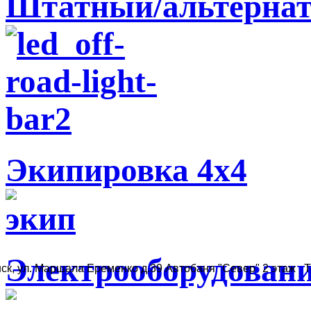
Штатный/альтернат
Экипировка 4х4
Электрооборудован
ск, ул. Маршала Еременко д.39 Автобаня "Север" 2 этаж Те