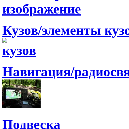
Кузов/элементы куз
Навигация/радиосв
Подвеска