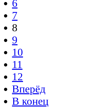
6
7
8
9
10
11
12
Вперёд
В конец