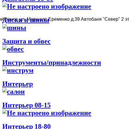
Диски и шины
Смоленск, ул. Маршала Еременко д.39 Автобаня "Север" 2 э
Защита и обвес
Инструменты/принадлежности
Интерьер
Интерьер 08-15
Интерьер 18-80