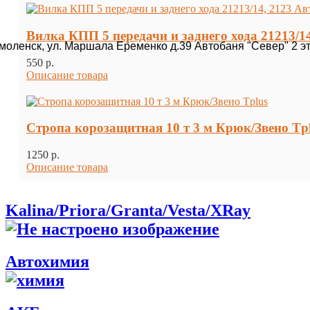
Вилка КПП 5 передачи и заднего хода 21213/1
Смоленск, ул. Маршала Еременко д.39 Автобаня "Север" 2 э
550 p.
Описание товара
Стропа корозащитная 10 т 3 м Крюк/Звено Tp
1250 p.
Описание товара
Kalina/Priora/Granta/Vesta/XRay
Автохимия