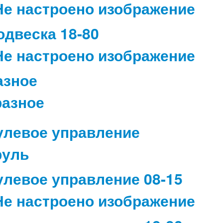
одвеска 18-80
азное
улевое управление
улевое управление 08-15