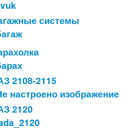
агажные системы
арахолка
АЗ 2108-2115
АЗ 2120