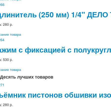
длинитель (250 мм) 1/4" ДЕЛ
а:
280 p.
сание товара
ажим с фиксацией с полукруг
а:
530 p.
сание товара
Десять лучших товаров
ъёмник пистонов обшивки из
а:
280 p.