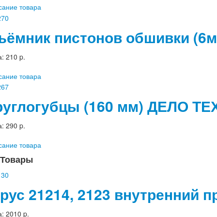
сание товара
ъёмник пистонов обшивки (6
а:
210 p.
сание товара
руглогубцы (160 мм) ДЕЛО Т
а:
290 p.
сание товара
Товары
рус 21214, 2123 внутренний
а:
2010 p.