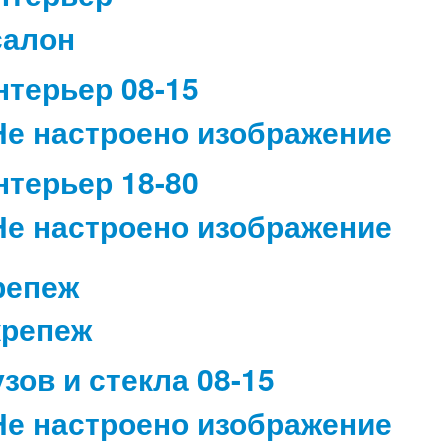
нтерьер 08-15
нтерьер 18-80
репеж
узов и стекла 08-15