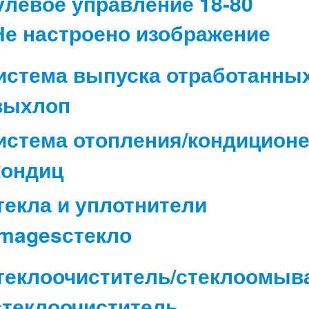
улевое управление 18-80
истема выпуска отработанных
истема отопления/кондицион
текла и уплотнители
теклоочиститель/стеклоомыв