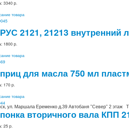
а:
3340 p.
сание товара
РУС 2121, 21213 внутренний 
а:
1800 p.
сание товара
приц для масла 750 мл пласт
а:
170 p.
сание товара
ск, ул. Маршала Еременко д.39 Автобаня "Север" 2 этаж Те
понка вторичного вала КПП 21
а:
25 p.