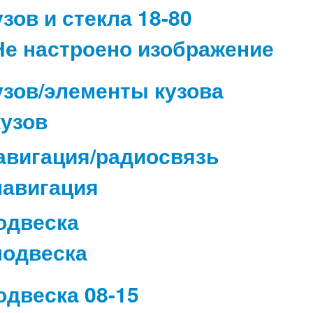
узов и стекла 18-80
узов/элементы кузова
авигация/радиосвязь
одвеска
одвеска 08-15