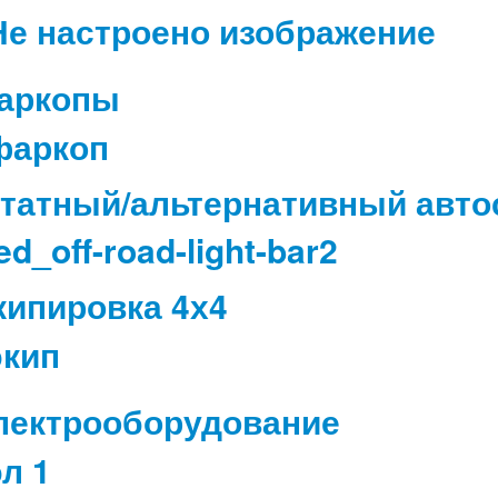
аркопы
татный/альтернативный авто
кипировка 4х4
лектрооборудование