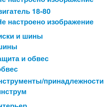
вигатель 18-80
иски и шины
ащита и обвес
нструменты/принадлежности
нтерьер