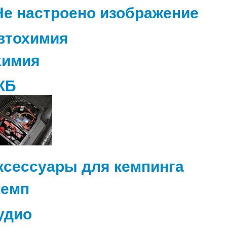
втохимия
КБ
ксессуары для кемпинга
удио