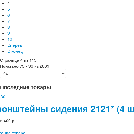
4
5
6
7
8
9
10
Вперёд
В конец
Страница 4 из 119
Показано 73 - 96 из 2839
Последние товары
ронштейны сидения 2121* (4 ш
а:
460 p.
сание товара